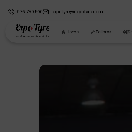
976 759 500
expotyre@expotyre.com
Home
Talleres
Se