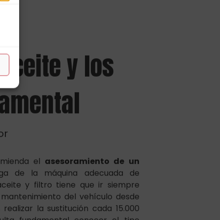
ceite y los
damental
or
omienda el
asesoramiento de un
ga de la máquina adecuada de
ceite y filtro tiene que ir siempre
 mantenimiento del vehículo desde
alizar la sustitución cada 15.000
sulta fundamental conocer el tipo
vehículo.