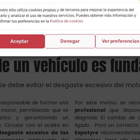
Cambiamos el aceite
stro sitio utiliza cookies propias y de terceros para mejorar la experiencia del
ario y analizar el uso de nuestros servicios. Puedes obtener más información y
miento adecuado del a
firmar tus preferencias en la
Política de cookies
Aceptar
Denegar
Ver preferencias
 de un vehículo es fun
Se debe evitar el desgaste excesivo del mot
l responsable de formar una
Por este motivo se rec
l motor, permitiendo que se
profesional
que dispon
nto y garantizando un
diagnosis. El cambio de a
 Circular con el aceite en
ligado. Para un correcto
desgaste excesivo de las
Expotyre
recomendamos re
namiento inadecuado del
kilómetros. Para ello re
específico que lleva cada 