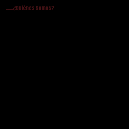
¿Quiénes Somos?
Líder en Zaragoza
En neumáticos de marcas premium al mejor precio
Tenemos un amplio stock de la mayoría de las
medidas que nos solicita nuestro cliente. Podrá
encontrar los mejores profesionales y el mejor
precio en neumáticos.
Solicitar información