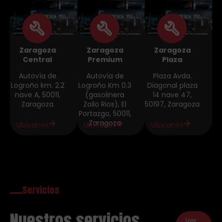
Zaragoza
Zaragoza
Zaragoza
Central
Premium
Plaza
Autovía de
Autovía de
Plaza Avda.
Logroño km. 2.2
Logroño Km 0.3
Diagonal plaza
nave A, 50011,
(gasolinera
14 nave 47,
Zaragoza
Zoilo Rios), El
50197, Zaragoza
Portazgo, 50011,
Zaragoza
Ubícanos
Ubícanos
Ubícanos
Servicios
Nuestros servicios
Ver