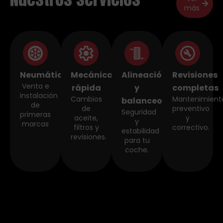
más
Neumáticos
Mecánica
Alineación
Revisiones
Venta e
rápida
y
completas
instalación
Cambios
Mantenimient
balanceo
de
de
preventivo
Seguridad
primeras
aceite,
y
y
marcas
filtros y
correctivo.
estabilidad
revisiones.
para tu
coche.