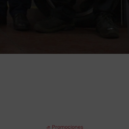
Promociones
as mejores ofertas e
icios mecánicos de Z