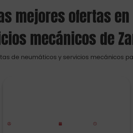
tas de neumáticos y servicios mecánicos par
Alfredo de Expo Tyre Premium te
presenta la nueva promoción
Goodyear en Zaragoza con hasta
120€ de regalo
Rubén de Expo Tyre
junio 15, 2026
8:40 am