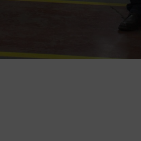
Encuentra l
y serv