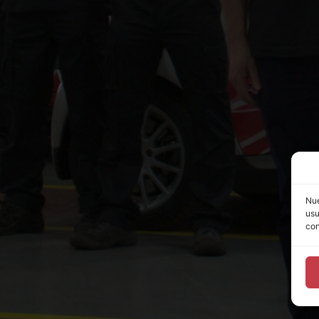
Nue
usu
con