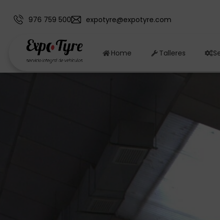
976 759 500
expotyre@expotyre.com
Home
Talleres
Se