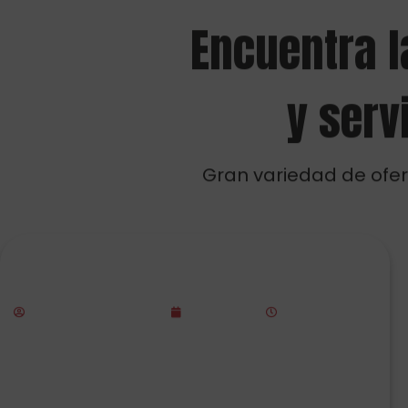
Gran variedad de ofer
Equípate con neumáticos Continental
y ahorra hasta 100€ en carburante
Rubén de Expo Tyre
julio 2, 2026
8:13 am