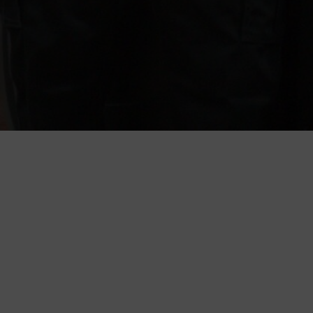
n neumáticos
aragoza