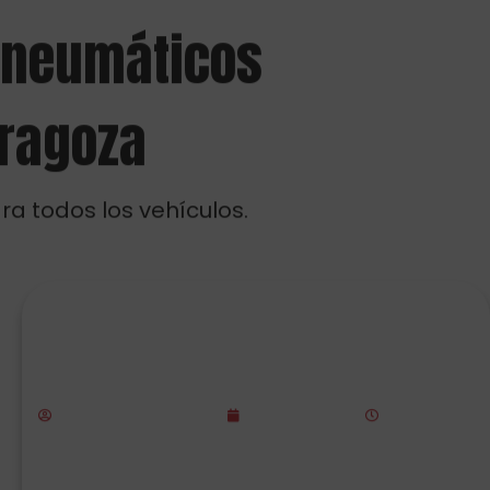
a todos los vehículos.
Promoción Firestone en Zaragoza:
consigue hasta 80€ en tarjetas
regalo
Rubén de Expo Tyre
mayo 18, 2026
11:03 am