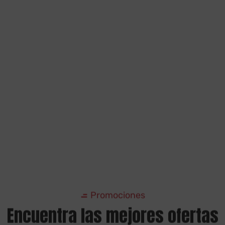
Promociones
Encuentra las mejores ofertas
en neumáticos
y servicios mecánicos de
Zaragoza
Gran variedad de ofertas de neumáticos y servicios
mecánicos para todos los vehículos.
(Finalizada) Promoción exclusiva de Michelin y
Repsol en Zaragoza
Rubén de Expo Tyre
noviembre 7, 2025
8:10 am