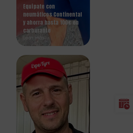
Equípate con
neumáticos Continental
y ahorra hasta 100€ en
carburante
Leer más