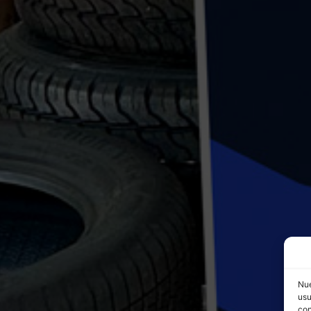
Nue
usu
con