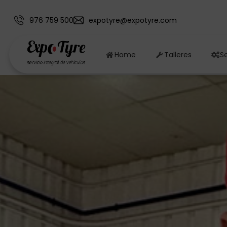
976 759 500
expotyre@expotyre.com
Home
Talleres
Se