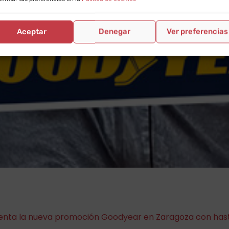
Aceptar
Denegar
Ver preferencias
senta la nueva promoción Goodyear en Zaragoza con has