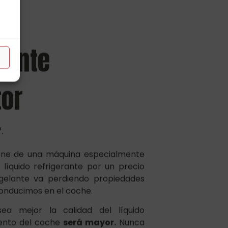
rante
tor
.
ne de una máquina especialmente
líquido refrigerante por un precio
ngelante va perdiendo propiedades
onducimos en el coche.
a mejor la calidad del líquido
iento del coche
será mayor.
Nunca
do con agua o con otro producto.