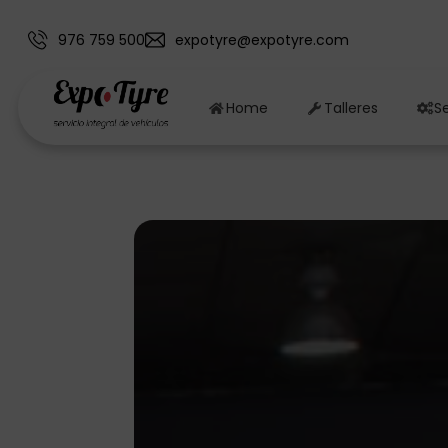
976 759 500
expotyre@expotyre.com
Home
Talleres
Se