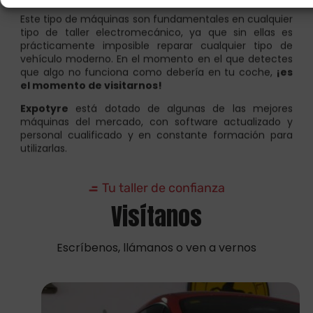
tipo de taller electromecánico, ya que sin ellas es
prácticamente imposible reparar cualquier tipo de
vehículo moderno. En el momento en el que detectes
que algo no funciona como debería en tu coche,
¡es
el momento de visitarnos!
Expotyre
está dotado de algunas de las mejores
máquinas del mercado, con software actualizado y
personal cualificado y en constante formación para
utilizarlas.
Tu taller de confianza
Visítanos
Escríbenos, llámanos o ven a vernos