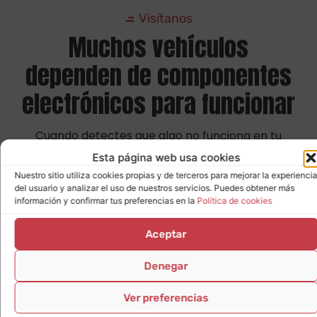
Muchos vehículos
dependen de componentes
electrónicos para funcionar
Cuando detectes que algo no funciona en tu
coche podemos ayudarte
Estos componentes en muchas ocasiones, generan
Esta página web usa cookies
averías desconocidas para el usuario, y que requieren
Nuestro sitio utiliza cookies propias y de terceros para mejorar la experiencia
del
equipamiento adecuado
para descubrir cuál es
del usuario y analizar el uso de nuestros servicios. Puedes obtener más
el problema y el procedimiento para arreglarlo.
información y confirmar tus preferencias en la
Política de cookies
Esta es la misión de las
máquinas de diagnosis
, que
permiten a los profesionales del motor analizar en
Aceptar
detalle el estado de un coche para descubrir una
avería, si es que existe, y proceder de la manera
Denegar
correcta a su reparación. No importa si es una
pequeña avería electrónica o un grave fallo del motor.
Ver preferencias
Este tipo de máquinas son fundamentales en cualquier