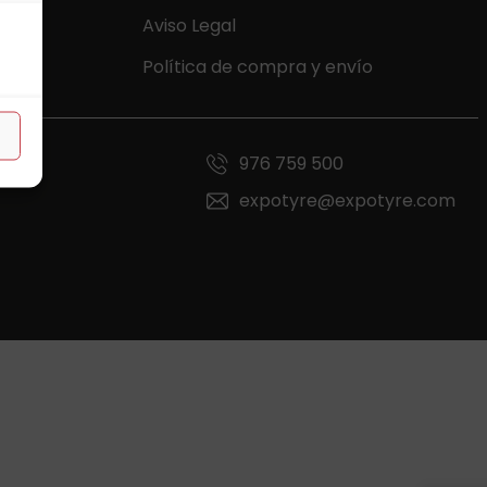
Aviso Legal
Política de compra y envío
976 759 500
expotyre@expotyre.com