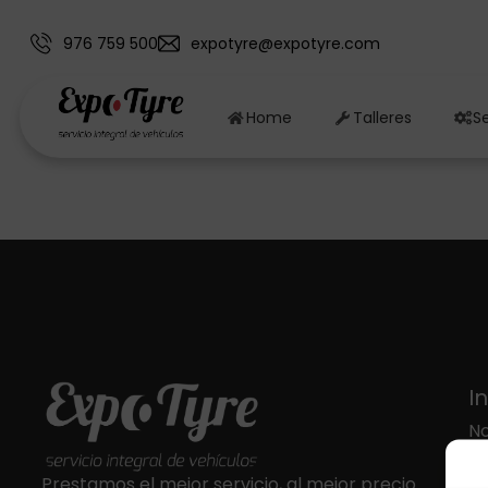
976 759 500
expotyre@expotyre.com
Home
Talleres
Se
I
No
So
Prestamos el mejor servicio, al mejor precio.