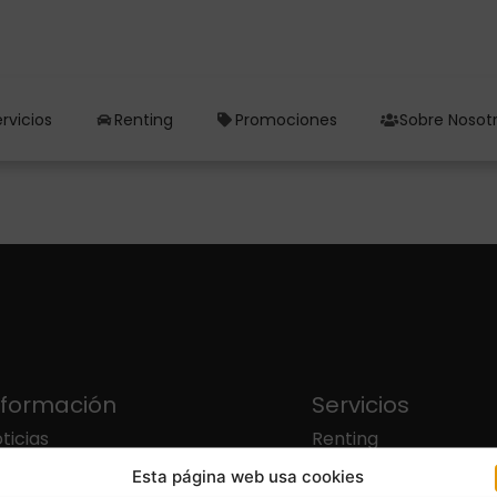
rvicios
Renting
Promociones
Sobre Nosot
nformación
Servicios
ticias
Renting
Esta página web usa cookies
bre Nosotros
Neumáticos