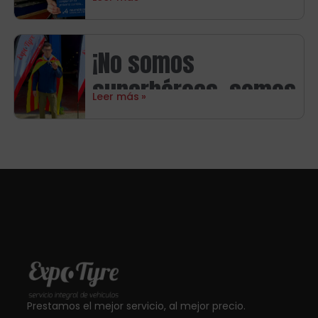
directo con
neumáticos
¡No somos
Michelin
superhéroes, somos
Leer más
aragoneses!
Prestamos el mejor servicio, al mejor precio.