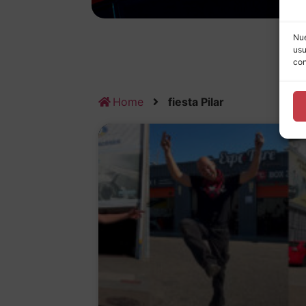
Nue
usu
con
Home
fiesta Pilar