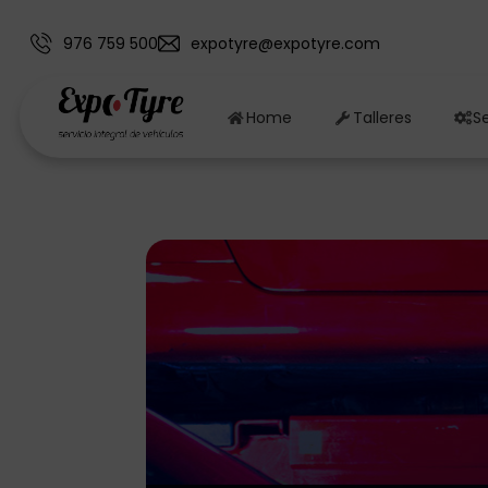
976 759 500
expotyre@expotyre.com
Home
Talleres
Se