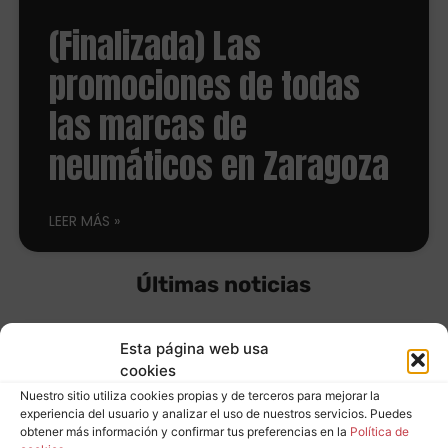
(Finalizada) Las
promociones de todas
las marcas de
neumáticos en Zaragoza
LEER MÁS
Últimas noticias
Esta página web usa
Equípate con
cookies
Nuestro sitio utiliza cookies propias y de terceros para mejorar la
neumáticos
experiencia del usuario y analizar el uso de nuestros servicios. Puedes
Leer más
obtener más información y confirmar tus preferencias en la
Política de