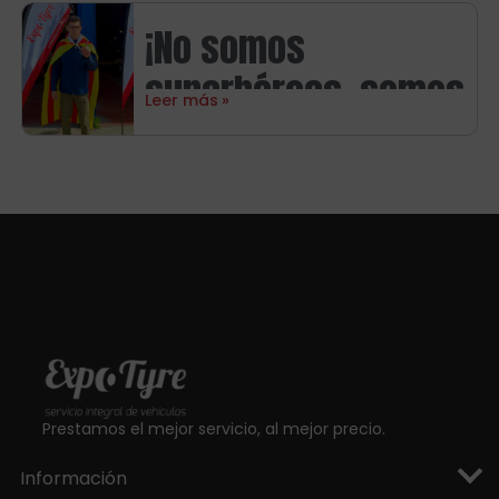
neumáticos
¡No somos
Michelin
superhéroes, somos
Leer más
aragoneses!
Prestamos el mejor servicio, al mejor precio.
Información