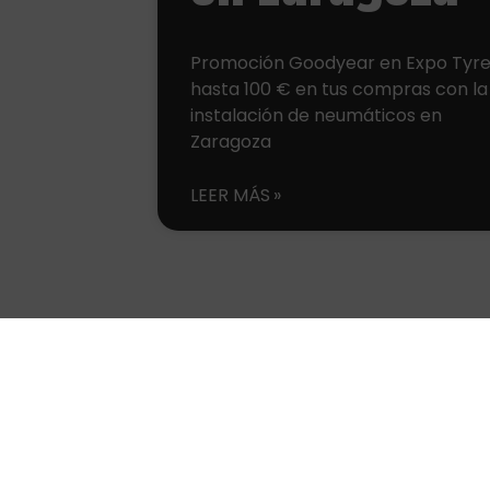
Promoción Goodyear en Expo Tyre
hasta 100 € en tus compras con la
instalación de neumáticos en
Zaragoza
LEER MÁS