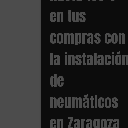
en tus
compras con
la instalació
de
neumáticos
en Zaragoza