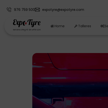
976 759 500
expotyre@expotyre.com
Home
Talleres
Se