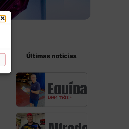
Últimas noticias
Equípate
Leer más
con