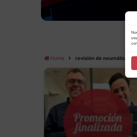
Nue
usu
con
Home
revisión de neumáticos 