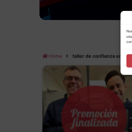
Nue
usu
con
Home
taller de confianza en Za