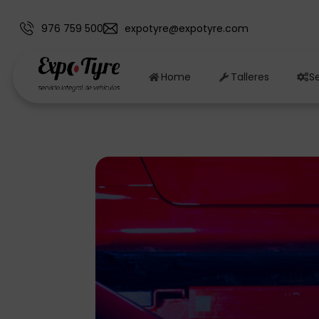
976 759 500
expotyre@expotyre.com
Home
Talleres
Se