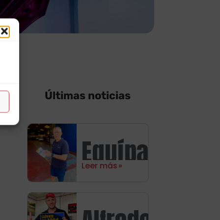
Últimas noticias
Equípate
Leer más
con