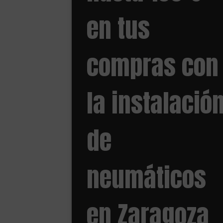
en tus
compras con
la instalació
de
neumáticos
en Zaragoza