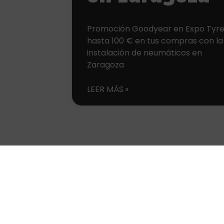
Promoción Goodyear en Expo Tyre
hasta 100 € en tus compras con la
instalación de neumáticos en
Zaragoza
LEER MÁS