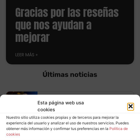
Gracias por las reseñas
que nos ayudan a
mejorar
LEER MÁS
Últimas noticias
Equípate con
Esta página web usa
cookies
neumáticos
Nuestro sitio utiliza cookies propias y de terceros para mejorar la
Leer más
experiencia del usuario y analizar el uso de nuestros servicios. Puedes
Continental y ahorra
obtener más información y confirmar tus preferencias en la
Política de
cookies