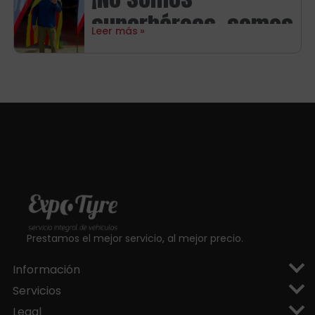
Michelin
superhéroes, somos
Leer más
aragoneses!
Prestamos el mejor servicio, al mejor precio.
Información
Servicios
Legal