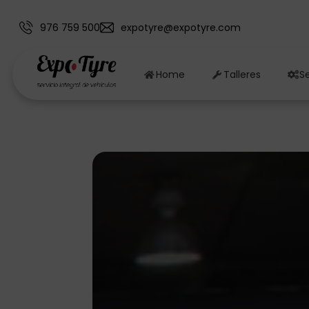
976 759 500
expotyre@expotyre.com
Home
Talleres
Se