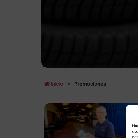
Inicio
Promociones
Nue
usu
con