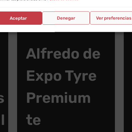
Aceptar
Denegar
Ver preferencias
Alfredo de
Expo Tyre
s
Premium
l
te