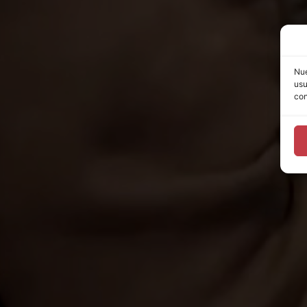
Nue
usu
con