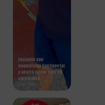
Equípate con
neumáticos Continental
y ahorra hasta 100€ en
carburante
Leer más