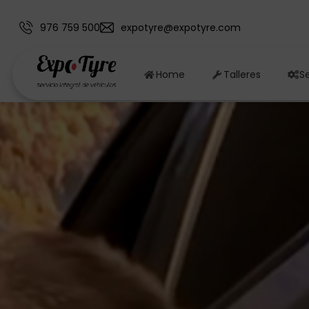
976 759 500
expotyre@expotyre.com
Home
Talleres
Se