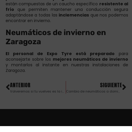
están compuestas de un caucho específico
resistente al
frío
que permiten mantener una conducción segura
adaptándose a todas las
inclemencias
que nos podemos
encontrar en invierno.
Neumáticos de invierno en
Zaragoza
El personal de Expo Tyre está preparado
para
aconsejarte sobre los
mejores neumáticos de invierno
y montarlos al instante en nuestras instalaciones de
Zaragoza.
ANTERIOR
SIGUIENTE
Volveremos si tu vuelves es la iniciativa para reactivar el comercio de la ciudad
Cambio de neumáticos a domicilio en Zaragoza