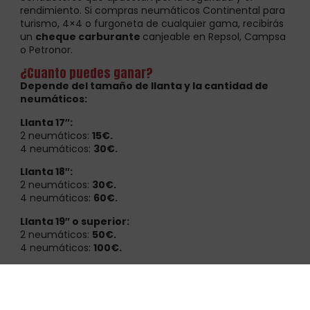
rendimiento. Si compras neumáticos Continental para
turismo, 4×4 o furgoneta de cualquier gama, recibirás
un
cheque carburante
canjeable en Repsol, Campsa
o Petronor.
¿Cuanto puedes ganar?
Depende del tamaño de llanta y la cantidad de
neumáticos:
Llanta 17″:
2 neumáticos:
15€.
4 neumáticos:
30€.
Llanta 18″:
2 neumáticos:
30€.
4 neumáticos:
60€.
Llanta 19″ o superior:
2 neumáticos:
50€.
4 neumáticos:
100€.
¿Donde canjear tu cheque?
En estaciones de servicio
Repsol
,
Campsa
o
Petronor
.
Perfecto para seguir viajando sin preocuparte del
combustible.