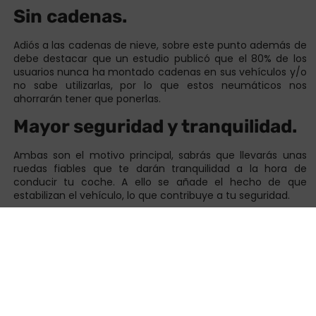
Sin cadenas.
Adiós a las cadenas de nieve, sobre este punto además de
debe destacar que un estudio publicó que el 80% de los
usuarios nunca ha montado cadenas en sus vehículos y/o
no sabe utilizarlas, por lo que estos neumáticos nos
ahorrarán tener que ponerlas.
Mayor seguridad y tranquilidad.
Ambas son el motivo principal, sabrás que llevarás unas
ruedas fiables que te darán tranquilidad a la hora de
conducir tu coche. A ello se añade el hecho de que
estabilizan el vehículo, lo que contribuye a tu seguridad.
ANTERIOR
SIGUIENTE
Con el cambio de aceite le comprobaremos gratis todos los puntos de seguridad.
Nueva fachada Expo Tyre Plaza