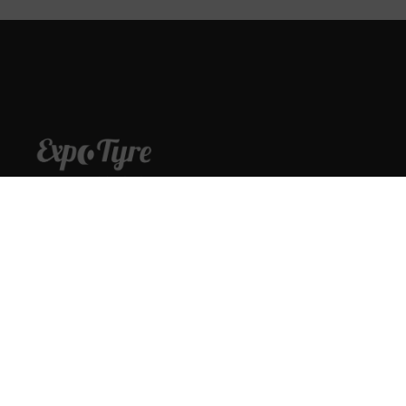
Prestamos el mejor servicio, al mejor precio.
Información
Servicios
Legal
976 759 500