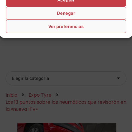
Denegar
Ver preferencias
Inicio
Expo Tyre
Los 13 puntos sobre los neumáticos que revisarán en
la «nueva ITV»