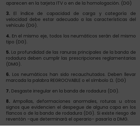
aparecen en la tarjeta ITV o en de la homologación. (DG)
3.
El índice de capacidad de carga y categoría de
velocidad debe estar adecuado a las características del
vehículo (DG).
4.
En el mismo eje, todos los neumáticos serán del mismo
tipo (DG).
5.
La profundidad de las ranuras principales de la banda de
rodadura deben cumplir las prescripciones reglamentarias
(DMG).
6.
Los neumáticos han sido recauchutados. Deben llevar
marcada la palabra REGROOVABLE o el símbolo Ω. (DG)
7.
Desgaste irregular en la banda de rodadura (DG).
8.
Ampollas, deformaciones anormales, roturas u otros
signos que evidencien el despegue de alguna capa en los
flancos o de la banda de rodadura (DG). Si existe riesgo de
reventón –que determinará el operario– pasaría a DMG.
9.
Presencia de cables al descubierto, grietas o síntomas
de rotura de la carcasa (DMG)