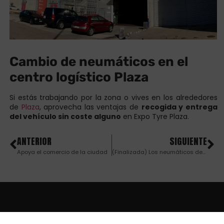
Cambio de neumáticos en el
centro logístico Plaza
Si estás trabajando por la zona o vives en los alrededores
de
Plaza
, aprovecha las ventajas de
recogida y entrega
del vehículo sin coste alguno
en Expo Tyre Plaza.
ANTERIOR
SIGUIENTE
Apoya el comercio de la ciudad
(Finalizada) Los neumáticos de Michelin vienen con tarjetas de regalo