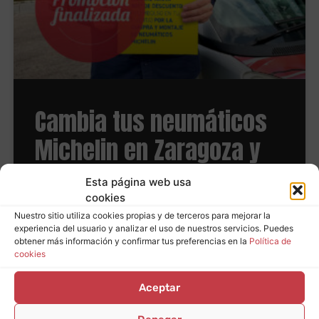
Cambia tus neumáticos
Michelin en Zaragoza y
consigue hasta 80€ de
Esta página web usa
reembolso
cookies
Nuestro sitio utiliza cookies propias y de terceros para mejorar la
experiencia del usuario y analizar el uso de nuestros servicios. Puedes
obtener más información y confirmar tus preferencias en la
Política de
LEER MÁS
cookies
Aceptar
Últimas noticias