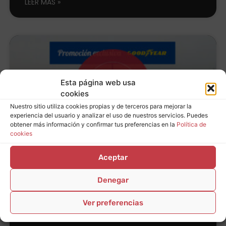
LEER MÁS
Esta página web usa
cookies
Nuestro sitio utiliza cookies propias y de terceros para mejorar la
experiencia del usuario y analizar el uso de nuestros servicios. Puedes
obtener más información y confirmar tus preferencias en la
Política de
cookies
Aceptar
(Finalizada) Promoción
Denegar
exclusiva de Goodyear
sólo en Expo Tyre
Ver preferencias