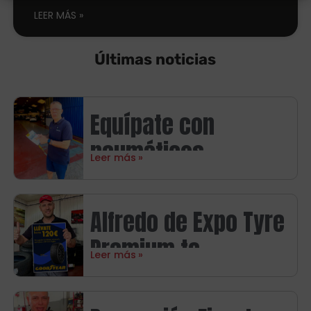
LEER MÁS
Últimas noticias
Equípate con
neumáticos
Leer más
Continental y ahorra
hasta 100€ en
Alfredo de Expo Tyre
carburante
Premium te
Leer más
presenta la nueva
promoción Goodyear