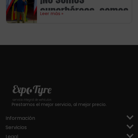
Michelin
superhéroes, somos
Leer más
aragoneses!
Prestamos el mejor servicio, al mejor precio.
Información
Servicios
Legal