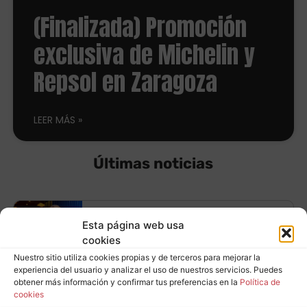
(Finalizada) Promoción
exclusiva de Michelin y
Repsol en Zaragoza
LEER MÁS
Últimas noticias
Equípate con
Esta página web usa
cookies
neumáticos
Nuestro sitio utiliza cookies propias y de terceros para mejorar la
Leer más
experiencia del usuario y analizar el uso de nuestros servicios. Puedes
Continental y ahorra
obtener más información y confirmar tus preferencias en la
Política de
cookies