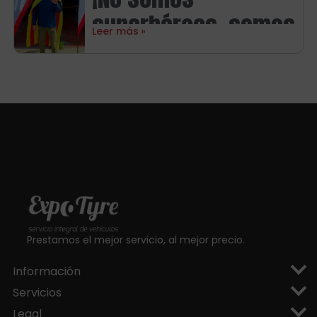
Michelin
superhéroes, somos
Leer más
aragoneses!
Prestamos el mejor servicio, al mejor precio.
Información
Servicios
Legal