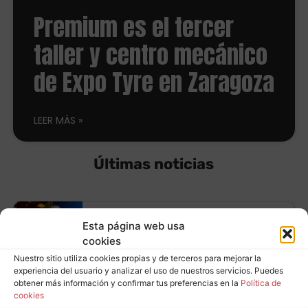
Premium es el tercer
taller y centro mecánico
de Expo Tyre en Zaragoza
LEER MÁS
Últimas noticias
Equípate con
Esta página web usa
cookies
neumáticos
Nuestro sitio utiliza cookies propias y de terceros para mejorar la
Leer más
experiencia del usuario y analizar el uso de nuestros servicios. Puedes
Continental y ahorra
obtener más información y confirmar tus preferencias en la
Política de
cookies