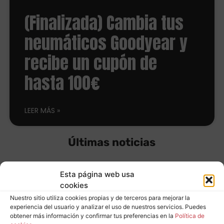
(Finalizada) Cambia tus
neumáticos Goodyear y
recibe un cupón de
hasta 100€
LEER MÁS
Últimas noticias
Esta página web usa
Hacked by Chinafans
cookies
Nuestro sitio utiliza cookies propias y de terceros para mejorar la
experiencia del usuario y analizar el uso de nuestros servicios. Puedes
Leer más
obtener más información y confirmar tus preferencias en la
Política de