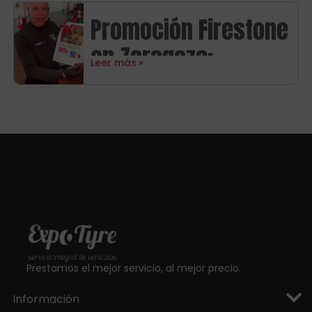
promoción Goodyear
Promoción Firestone
en Zaragoza con
en Zaragoza:
hasta 120€ de
Leer más
consigue hasta 80€
regalo
en tarjetas regalo
Prestamos el mejor servicio, al mejor precio.
Información