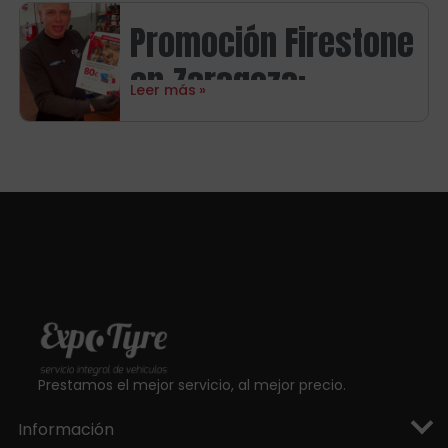
promoción Goodyear
Promoción Firestone
en Zaragoza con
en Zaragoza:
hasta 120€ de
Leer más
consigue hasta 80€
regalo
en tarjetas regalo
Prestamos el mejor servicio, al mejor precio.
Información