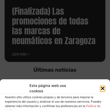
(Finalizada) Las
promociones de todas
las marcas de
neumáticos en Zaragoza
LEER MÁS
Últimas noticias
Esta página web usa
Hacked by Chinafans
cookies
Nuestro sitio utiliza cookies propias y de terceros para mejorar la
experiencia del usuario y analizar el uso de nuestros servicios. Puedes
Leer más
obtener más información y confirmar tus preferencias en la
Política de