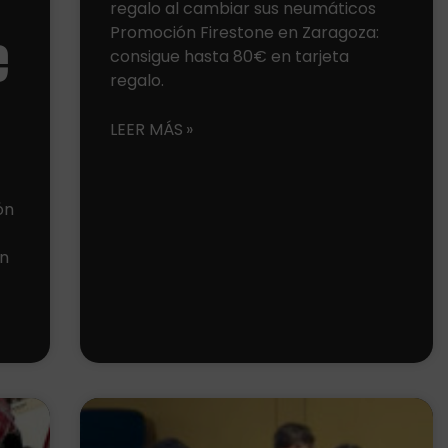
regalo al cambiar sus neumáticos
Promoción Firestone en Zaragoza:
e
consigue hasta 80€ en tarjeta
regalo.
LEER MÁS
ón
on