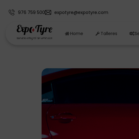
976 759 500
expotyre@expotyre.com
Home
Talleres
Se