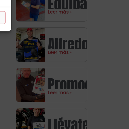
Equípate
Leer más
con
Alfredo de
neumáticos
Leer más
Expo Tyre
Continental
Promoción
Premium
y ahorra
Leer más
Firestone
te
hasta 100€
Llévate
en