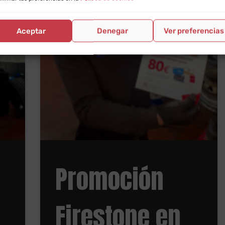
Aceptar
Denegar
Ver preferencias
Promoción
Firestone en