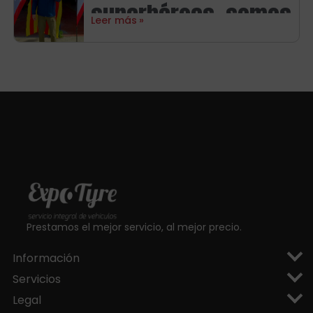
Michelin
superhéroes, somos
Leer más
aragoneses!
Prestamos el mejor servicio, al mejor precio.
Información
Servicios
Legal