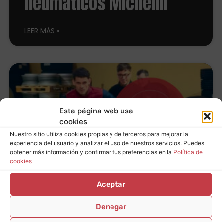
neumáticos Michelin
LEER MÁS
Esta página web usa
cookies
Nuestro sitio utiliza cookies propias y de terceros para mejorar la
experiencia del usuario y analizar el uso de nuestros servicios. Puedes
obtener más información y confirmar tus preferencias en la
Política de
cookies
Aceptar
(Finalizada) Corre, corre:
promo Goodyear en
Denegar