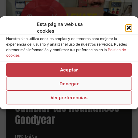
Esta página web usa
cookies
Nuestro sitio utiliza cookies propias y de terceros para mejorar la
experiencia del usuario y analizar el uso de nuestros servicios. Puedes
obtener más información y confirmar tus preferencias en la
Política de
cookies
(Finalizada) Consigue
Aceptar
hasta 100€ en tarjetas
Denegar
regalo y combustible al
Ver preferencias
cambiar tus neumáticos
Goodyear
LEER MÁS