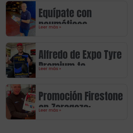
Equípate con
neumáticos
Leer más
Continental y ahorra
hasta 100€ en
Alfredo de Expo Tyre
carburante
Premium te
Leer más
presenta la nueva
promoción Goodyear
Promoción Firestone
en Zaragoza con
en Zaragoza:
hasta 120€ de
Leer más
consigue hasta 80€
regalo
en tarjetas regalo