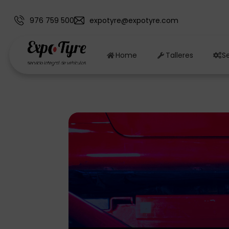
976 759 500
expotyre@expotyre.com
Home
Talleres
Se