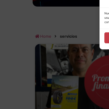
Nue
usu
con
Home
servicios