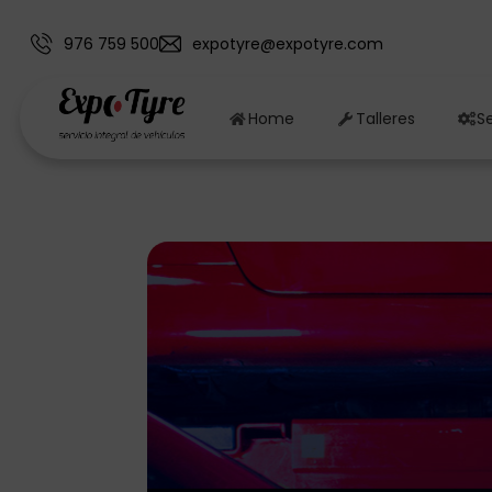
976 759 500
expotyre@expotyre.com
Home
Talleres
Se