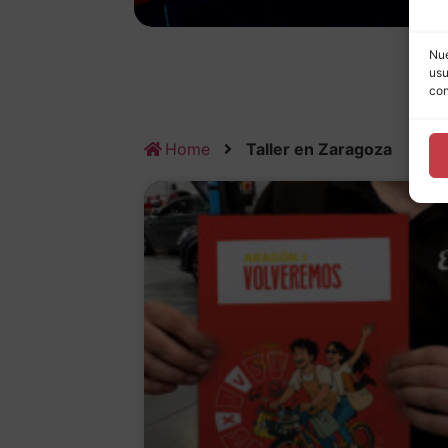
Nue
usu
con
Home
Taller en Zaragoza