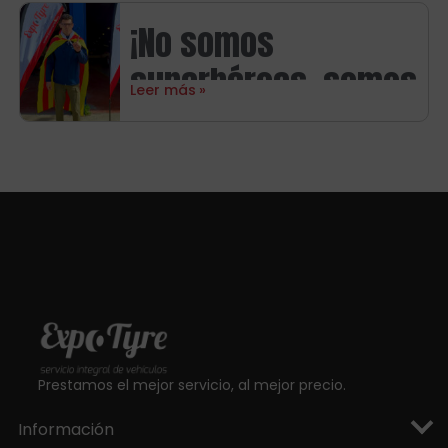
neumáticos
¡No somos
Michelin
superhéroes, somos
Leer más
aragoneses!
Prestamos el mejor servicio, al mejor precio.
Información