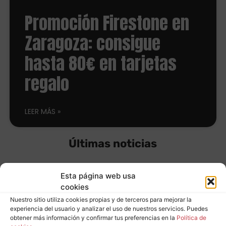
Promoción Firestone en
Zaragoza: consigue
hasta 80€ en tarjetas
regalo
LEER MÁS
Últimas noticias
Esta página web usa
Equípate con
cookies
Nuestro sitio utiliza cookies propias y de terceros para mejorar la
neumáticos
experiencia del usuario y analizar el uso de nuestros servicios. Puedes
Leer más
obtener más información y confirmar tus preferencias en la
Política de