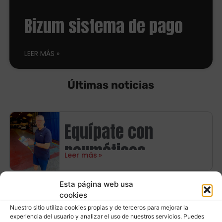
Bizum sistema de pago
LEER MÁS
Últimas noticias
Equípate con
neumáticos
Leer más
Continental y ahorra
hasta 100€ en
Esta página web usa
Alfredo de Expo Tyre
cookies
carburante
Nuestro sitio utiliza cookies propias y de terceros para mejorar la
Premium te
experiencia del usuario y analizar el uso de nuestros servicios. Puedes