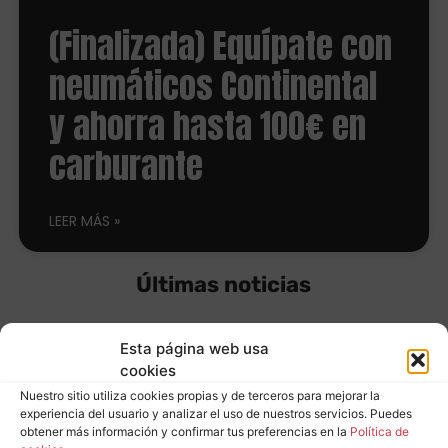
(Finalizada) Equípate con
neumáticos Continental
y ahorra hasta 100€ en
carburante
LEER MÁS
Últimas noticias
Esta página web usa
Equípate con
cookies
Nuestro sitio utiliza cookies propias y de terceros para mejorar la
neumáticos
experiencia del usuario y analizar el uso de nuestros servicios. Puedes
Leer más
obtener más información y confirmar tus preferencias en la
Política de