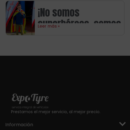
neumáticos
¡No somos
Michelin
superhéroes, somos
Leer más
aragoneses!
Prestamos el mejor servicio, al mejor precio.
Información