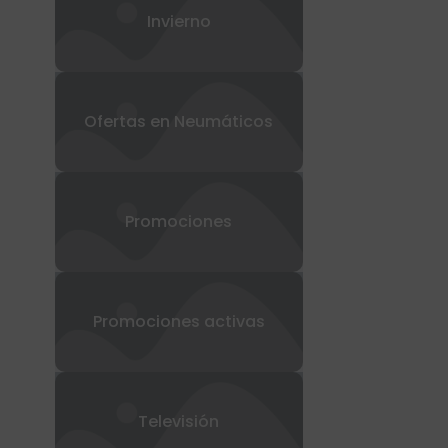
con hasta
Invierno
120€ de
Ofertas en Neumáticos
regalo
Promociones
Promociones activas
Televisión