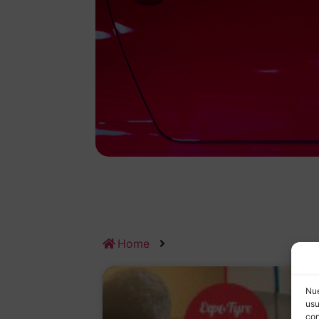
Home
Nue
usu
con