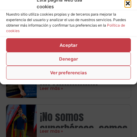
Premium te
Leer más
cookies
presenta la nueva
Nuestro sitio utiliza cookies propias y de terceros para mejorar la
promoción Goodyear
experiencia del usuario y analizar el uso de nuestros servicios. Puedes
obtener más información y confirmar tus preferencias en la
Política de
Promoción Firestone
cookies
en Zaragoza con
en Zaragoza:
hasta 120€ de
Aceptar
Leer más
consigue hasta 80€
regalo
Denegar
en tarjetas regalo
Llévate hasta 80€
Ver preferencias
de reembolso
Leer más
directo con
neumáticos
¡No somos
Michelin
superhéroes, somos
Leer más