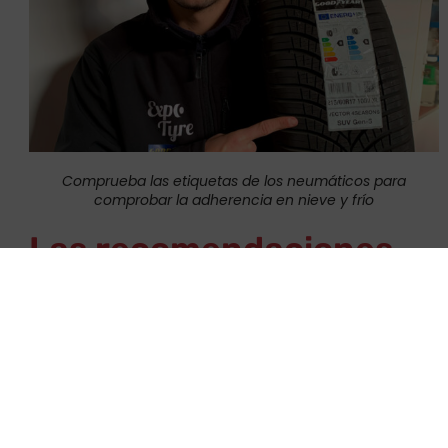
Comprueba las etiquetas de los neumáticos para
comprobar la adherencia en nieve y frío
Las recomendaciones
de la DGT en invierno
En las estaciones frías siempre te recomendamos usar
neumáticos de invierno
pero esto no te exime de
llevar cadenas
cuando la señalización así lo indique. La
DGT
,
obliga a usar cadenas o neumáticos de invierno
cada vez que un conductor se desplace hacia zonas de
montaña o lugares donde hay nieve.