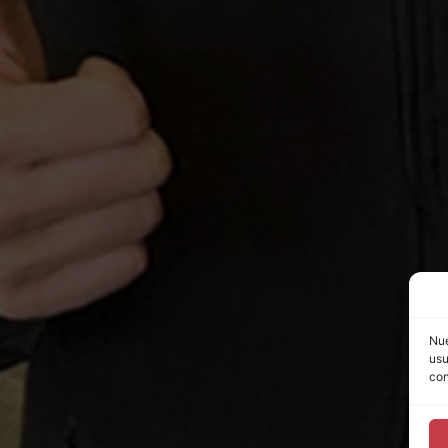
Nue
usu
con