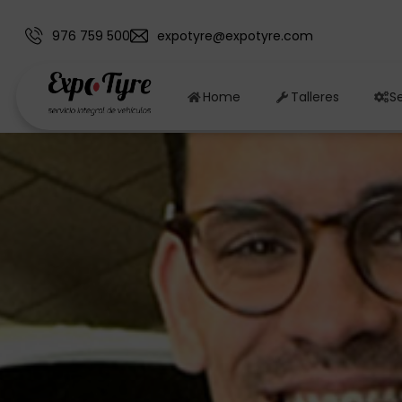
976 759 500
expotyre@expotyre.com
Home
Talleres
Se