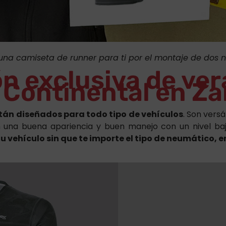
na camiseta de runner para ti por el montaje de dos 
n exclusiva de ver
Continental en Z
tán diseñados para todo tipo de vehículos
. Son vers
an una buena apariencia y buen manejo con un nivel ba
en tu vehículo sin que te importe el tipo de neumático,