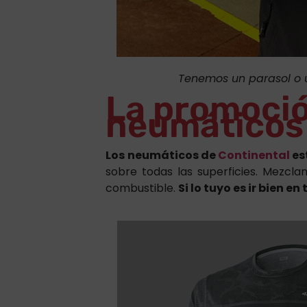
Tenemos un parasol o u
La promoció
neumáticos 
Los neumáticos de
Continental
es
sobre todas las superficies. Mezcl
combustible.
Si lo tuyo es ir bien 