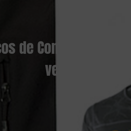
s de Continental y llé
verano