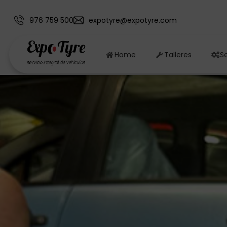
976 759 500
expotyre@expotyre.com
Home
Talleres
Se