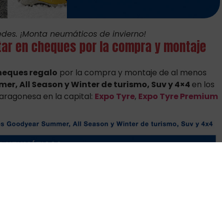
redes. ¡Monta neumáticos de invierno!
tar en cheques por la compra y montaje
heques regalo
por la compra y montaje de al menos
er, All Season y Winter de turismo, Suv y 4×4
en los
aragonesa en la capital:
Expo Tyre
,
Expo Tyre Premium