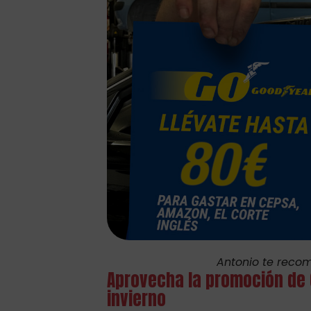
Antonio te reco
Aprovecha la promoción de
invierno