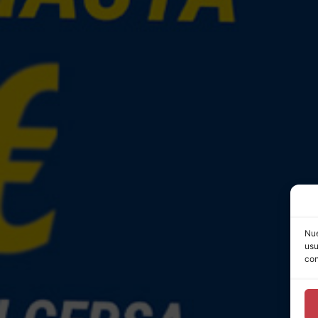
Nue
usu
con