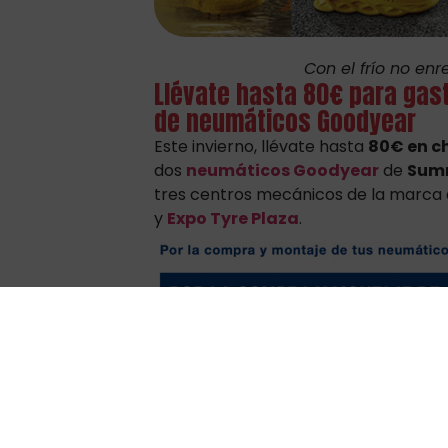
Con el frío no en
Llévate hasta 80€ para gas
de neumáticos Goodyear
Este invierno, llévate hasta
80€ en c
dos
neumáticos Goodyear
de
Summ
tres centros mecánicos de la marca 
y
Expo Tyre Plaza
.