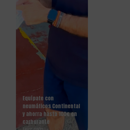
Equípate con
neumáticos Continental
y ahorra hasta 100€ en
carburante
Leer más