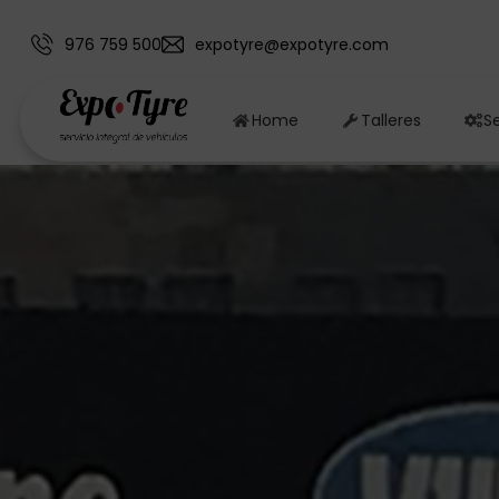
976 759 500
expotyre@expotyre.com
Home
Talleres
Se