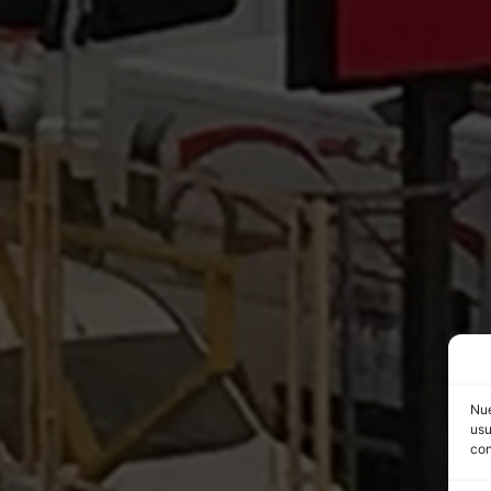
Nue
usu
con