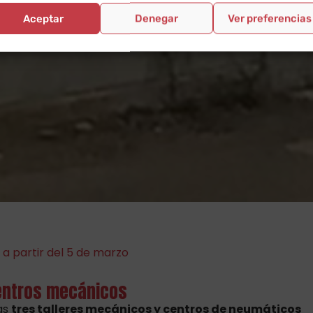
Aceptar
Denegar
Ver preferencias
 a partir del 5 de marzo
centros mecánicos
las
tres talleres mecánicos y centros de neumáticos