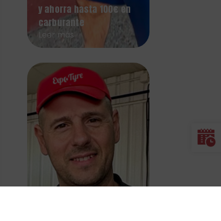
y ahorra hasta 100€ en
carburante
Leer más