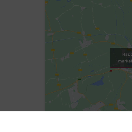
Haz 
market