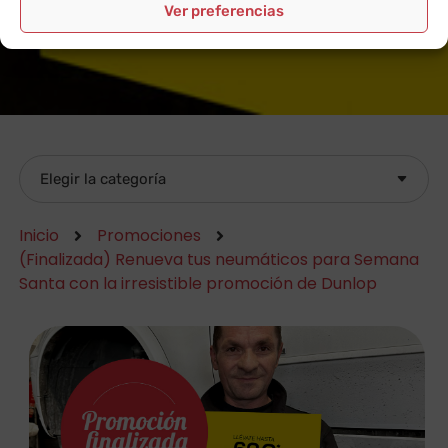
Ver preferencias
Inicio
Promociones
(Finalizada) Renueva tus neumáticos para Semana
Santa con la irresistible promoción de Dunlop