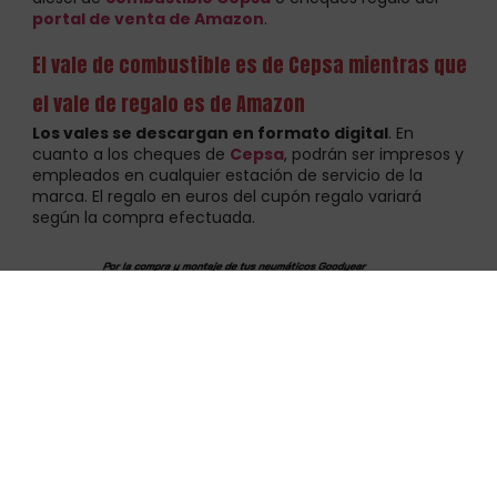
portal de venta de Amazon
.
El vale de combustible es de Cepsa mientras que
el vale de regalo es de Amazon
Los vales se descargan en formato digital
. En
cuanto a los cheques de
Cepsa
, podrán ser impresos y
empleados en cualquier estación de servicio de la
marca. El regalo en euros del cupón regalo variará
según la compra efectuada.