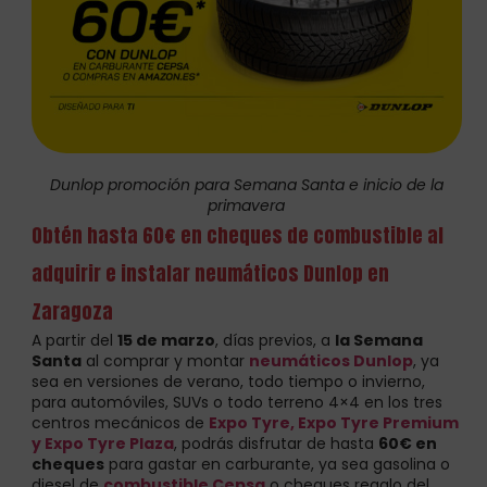
Dunlop promoción para Semana Santa e inicio de la
primavera
Obtén hasta 60€ en cheques de combustible al
adquirir e instalar neumáticos Dunlop en
Zaragoza
A partir del
15 de marzo
, días previos, a
la Semana
Santa
al comprar y montar
neumáticos Dunlop
, ya
sea en versiones de verano, todo tiempo o invierno,
para automóviles, SUVs o todo terreno 4×4 en los tres
centros mecánicos de
Expo Tyre, Expo Tyre Premium
y Expo Tyre Plaza
, podrás disfrutar de hasta
60€ en
cheques
para gastar en carburante, ya sea gasolina o
diesel de
combustible Cepsa
o cheques regalo del