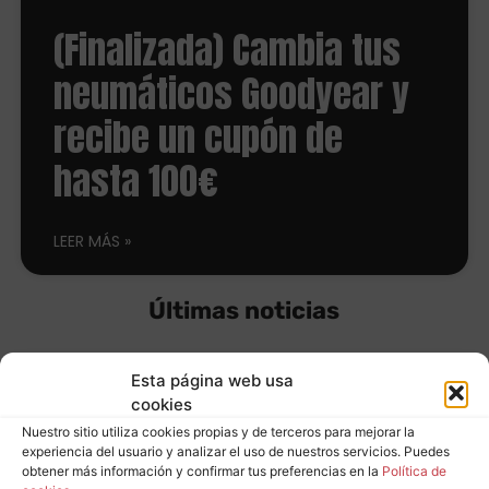
(Finalizada) Cambia tus
neumáticos Goodyear y
recibe un cupón de
hasta 100€
LEER MÁS
Últimas noticias
Esta página web usa
Equípate con
cookies
Nuestro sitio utiliza cookies propias y de terceros para mejorar la
neumáticos
experiencia del usuario y analizar el uso de nuestros servicios. Puedes
Leer más
obtener más información y confirmar tus preferencias en la
Política de