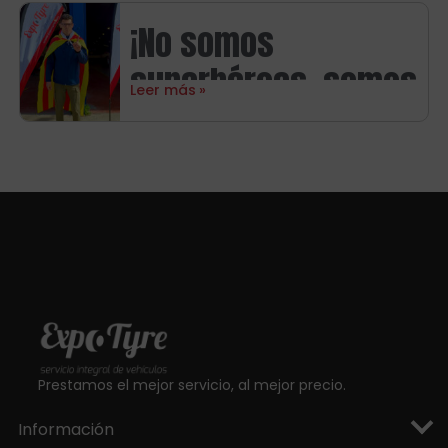
neumáticos
¡No somos
Michelin
superhéroes, somos
Leer más
aragoneses!
Prestamos el mejor servicio, al mejor precio.
Información