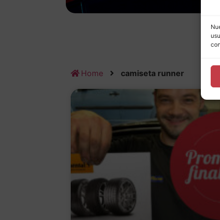
Nue
usu
con
Home
camiseta runner