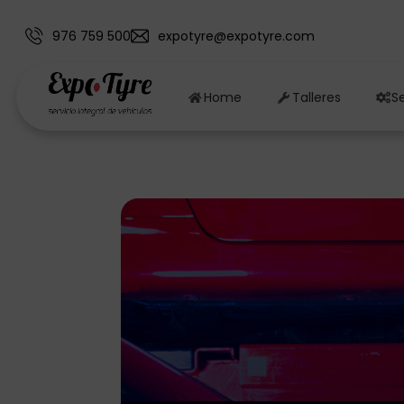
976 759 500
expotyre@expotyre.com
Home
Talleres
Se