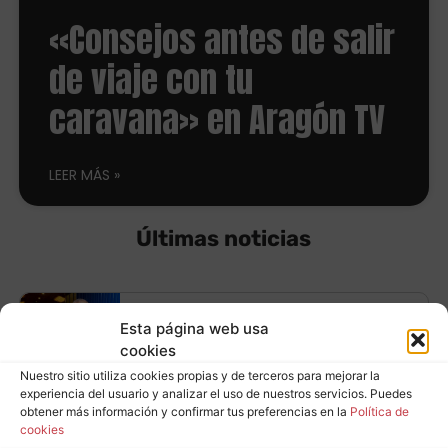
«Consejos antes de salir
de viaje con tu
caravana» en Aragón TV
LEER MÁS
Últimas noticias
Equípate con
Esta página web usa
cookies
neumáticos
Nuestro sitio utiliza cookies propias y de terceros para mejorar la
Leer más
experiencia del usuario y analizar el uso de nuestros servicios. Puedes
Continental y ahorra
obtener más información y confirmar tus preferencias en la
Política de
cookies