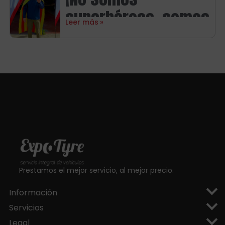
Michelin
superhéroes, somos
Leer más
aragoneses!
Prestamos el mejor servicio, al mejor precio.
Información
Servicios
Legal