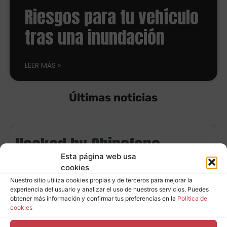
Riesgos para tu vehículo
tras una inundación
LEER MÁS
Últimas noticias
Hacked by Chinafans
Esta página web usa
cookies
Leer más
Nuestro sitio utiliza cookies propias y de terceros para mejorar la
experiencia del usuario y analizar el uso de nuestros servicios. Puedes
obtener más información y confirmar tus preferencias en la
Política de
Hacked by Chinafans
cookies