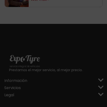
hasta 120€ de
consigue hasta 80€
regalo
en tarjetas regalo
Prestamos el mejor servicio, al mejor precio.
Información
Servicios
Legal