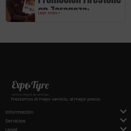
en Zaragoza con
en Zaragoza:
hasta 120€ de
Leer más
consigue hasta 80€
regalo
en tarjetas regalo
Prestamos el mejor servicio, al mejor precio.
Información
Servicios
Legal