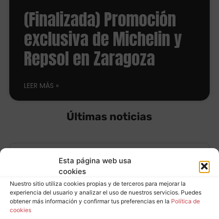
(Finalizada) Promoción
exclusiva de Michelin y
Repsol en Zaragoza
LEER MÁS
Últimas noticias
Hacked by Chinafans
Esta página web usa
cookies
Nuestro sitio utiliza cookies propias y de terceros para mejorar la
Leer más
experiencia del usuario y analizar el uso de nuestros servicios. Puedes
obtener más información y confirmar tus preferencias en la
Política de
cookies