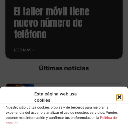
El taller móvil tiene
nuevo número de
teléfono
LEER MÁS
Últimas noticias
Equípate con
Esta página web usa
cookies
neumáticos
Nuestro sitio utiliza cookies propias y de terceros para mejorar la
Leer más
experiencia del usuario y analizar el uso de nuestros servicios. Puedes
Continental y ahorra
obtener más información y confirmar tus preferencias en la
Política de
cookies