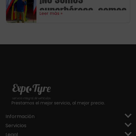
Michelin
superhéroes, somos
Leer más
aragoneses!
Prestamos el mejor servicio, al mejor precio.
Información
Servicios
Legal