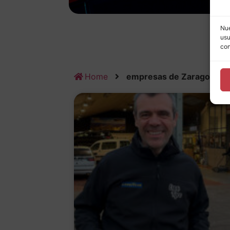
Nue
usu
con
Home
empresas de Zaragoza