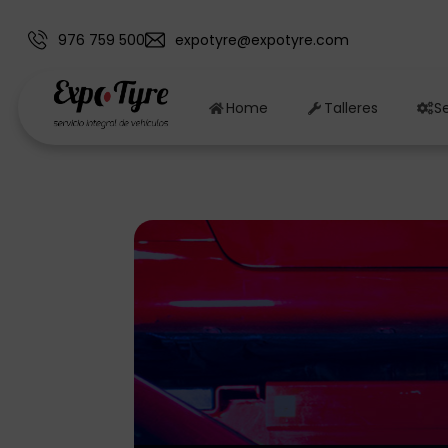
976 759 500
expotyre@expotyre.com
Home
Talleres
Se